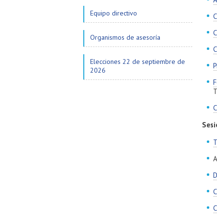
Equipo directivo
C
C
Organismos de asesoría
C
Elecciones 22 de septiembre de
P
2026
F
T
C
Sesi
T
A
D
C
C