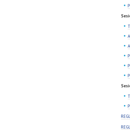
P
Sesi
T
A
A
P
P
P
Sesi
T
P
REG
REG