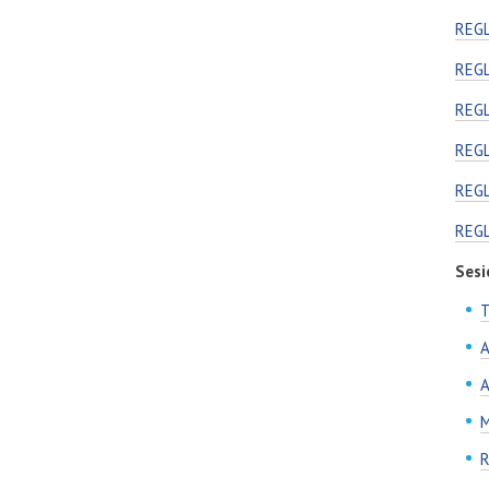
REG
REG
REG
REG
REG
REG
Sesi
T
A
A
M
R