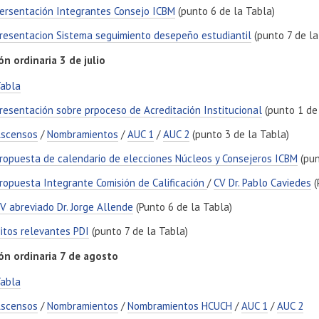
ersentación Integrantes Consejo ICBM
(punto 6 de la Tabla)
resentacion Sistema seguimiento desepeño estudiantil
(punto 7 de la
ón ordinaria 3 de julio
abla
resentación sobre prpoceso de Acreditación Institucional
(punto 1 de 
scensos
/
Nombramientos
/
AUC 1
/
AUC 2
(punto 3 de la Tabla)
ropuesta de calendario de elecciones Núcleos y Consejeros ICBM
(pun
ropuesta Integrante Comisión de Calificación
/
CV Dr. Pablo Caviedes
(
V abreviado Dr. Jorge Allende
(Punto 6 de la Tabla)
itos relevantes PDI
(punto 7 de la Tabla)
ón ordinaria 7 de agosto
abla
scensos
/
Nombramientos
/
Nombramientos HCUCH
/
AUC 1
/
AUC 2