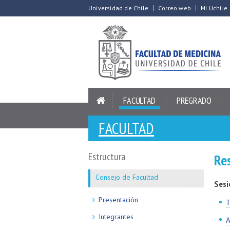
Universidad de Chile
Correo web
Mi Uchile
FACULTAD
PREGRADO
FACULTAD
Estructura
Re
Consejo de Facultad
Sesi
Presentación
T
Integrantes
A