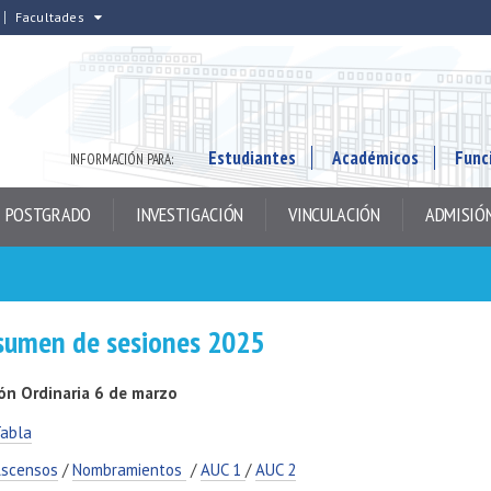
Facultades
Estudiantes
Académicos
Func
INFORMACIÓN PARA:
POSTGRADO
INVESTIGACIÓN
VINCULACIÓN
ADMISIÓ
sumen de sesiones 2025
ón Ordinaria 6 de marzo
abla
scensos
/
Nombramientos
/
AUC 1
/
AUC 2