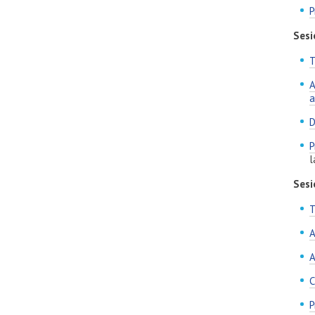
P
Sesi
A
a
D
P
l
Sesi
T
A
A
C
P