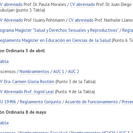
V abreviado
Prof. Dr. Paula Morales /
CV abreviado
Prof. Dr. Juan Dieg
ukuljan (punto 3 Tabla)
V Abreviado
Prof Iluany Pohlmann /
CV abreviado
Prof. Nathalie Llano
ograma Magister "Salud y Derechos Sexuales y Reproductivos"
/
Regl
eglamento Magister en Educación en Ciencias de la Salud
(Punto 6 Ta
on Ordinaria 3 de abril
abla
scensos /
Nombramientos
/
AUC 1
/
AUC 2
V Dra. Carmen Gloria Rostión
(Punto 3 de la Tabla)
V Abreviado Prof. Ingrid Leal
(Punto 4 de la Tabla)
DU 19496
/
Reglamento Conjunto
/
Acuerdo de Funcionamiento
/
Prese
ón Ordinaria 8 de mayo
abla
scensos
/
Nombramientos Facultad
/
Nombramientos HCUCH
/
AUC 1