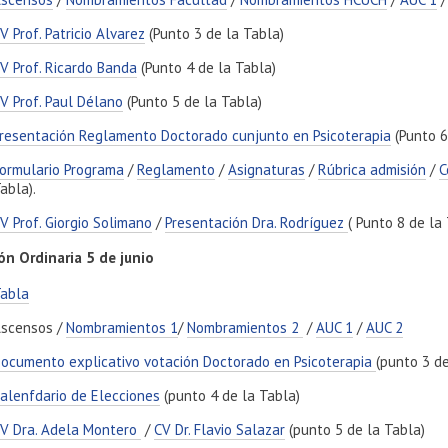
V Prof. Patricio Alvarez
(Punto 3 de la Tabla)
V Prof. Ricardo Banda
(Punto 4 de la Tabla)
V Prof. Paul Délano
(Punto 5 de la Tabla)
resentación Reglamento Doctorado cunjunto en Psicoterapia
(Punto 6
ormulario Programa
/
Reglamento
/
Asignaturas
/
Rúbrica admisión
/
C
abla).
V Prof. Giorgio Solimano
/
Presentación Dra. Rodríguez
( Punto 8 de la 
ón Ordinaria 5 de junio
abla
scensos /
Nombramientos 1
/
Nombramientos 2
/
AUC 1
/
AUC 2
ocumento explicativo votación Doctorado en Psicoterapia
(punto 3 de
alenfdario de Elecciones
(punto 4 de la Tabla)
V Dra. Adela Montero
/
CV Dr. Flavio Salazar
(punto 5 de la Tabla)