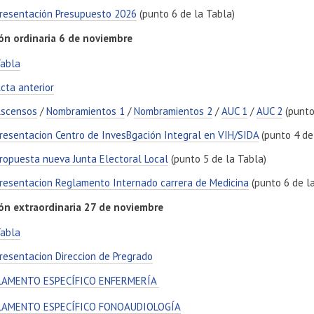
resentación Presupuesto 2026
(punto 6 de la Tabla)
ón ordinaria 6 de noviembre
abla
cta anterior
scensos
/
Nombramientos 1
/
Nombramientos 2
/
AUC 1
/
AUC 2
(punto
resentacion Centro de InvesBgación Integral en VIH/SIDA
(punto 4 de
ropuesta nueva Junta Electoral Local
(punto 5 de la Tabla)
resentacion Reglamento Internado carrera de Medicina
(punto 6 de l
ón extraordinaria 27 de noviembre
abla
resentacion Direccion de Pregrado
LAMENTO ESPECÍFICO ENFERMERÍA
LAMENTO ESPECÍFICO FONOAUDIOLOGÍA