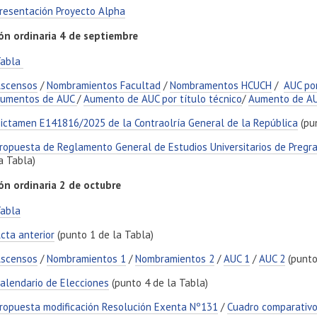
resentación Proyecto Alpha
ón ordinaria 4 de septiembre
Tabla
scensos
/
Nombramientos Facultad
/
Nombramentos HCUCH
/
AUC po
umentos de AUC
/
Aumento de AUC por título técnico
/
Aumento de AU
ictamen E141816/2025 de la Contraolría General de la República
(pun
ropuesta de Reglamento General de Estudios Universitarios de Pregr
a Tabla)
ón ordinaria 2 de octubre
abla
cta anterior
(punto 1 de la Tabla)
scensos
/
Nombramientos 1
/
Nombramientos 2
/
AUC 1
/
AUC 2
(punto
alendario de Elecciones
(punto 4 de la Tabla)
ropuesta modificación Resolución Exenta Nº131
/
Cuadro comparativ