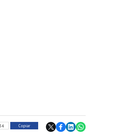
Copiar
434