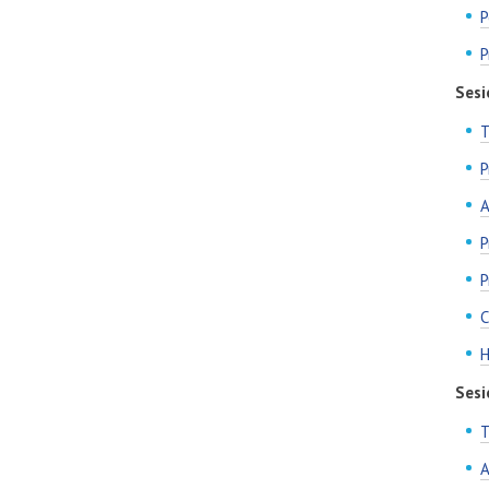
P
P
Sesi
T
P
A
P
P
C
H
Sesi
T
A