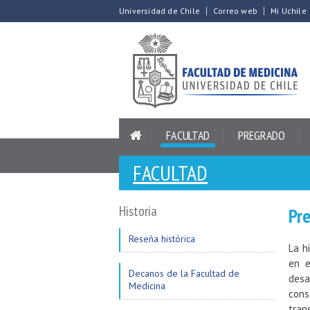
Universidad de Chile
Correo web
Mi Uchile
FACULTAD
PREGRADO
FACULTAD
Historia
Pre
Reseña histórica
La h
en e
Decanos de la Facultad de
des
Medicina
cons
tran