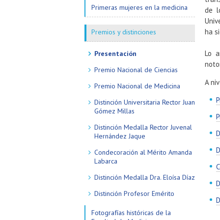
Primeras mujeres en la medicina
de l
Univ
ha s
Premios y distinciones
Lo a
Presentación
noto
Premio Nacional de Ciencias
A ni
Premio Nacional de Medicina
P
Distinción Universitaria Rector Juan
Gómez Millas
P
Distinción Medalla Rector Juvenal
D
Hernández Jaque
D
Condecoración al Mérito Amanda
Labarca
C
Distinción Medalla Dra. Eloísa Díaz
D
Distinción Profesor Emérito
D
Fotografías históricas de la