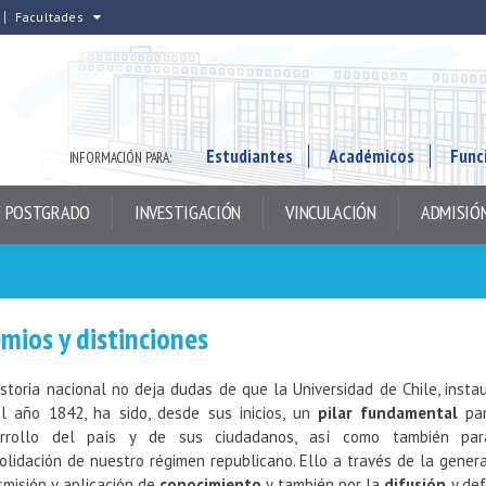
Facultades
Estudiantes
Académicos
Func
INFORMACIÓN PARA:
POSTGRADO
INVESTIGACIÓN
VINCULACIÓN
ADMISIÓ
mios y distinciones
istoria nacional no deja dudas de que la Universidad de Chile, insta
l año 1842, ha sido, desde sus inicios, un
pilar fundamental
par
arrollo del país y de sus ciudadanos, así como también par
olidación de nuestro régimen republicano. Ello a través de la genera
smisión y aplicación de
conocimiento
y también por la
difusión
y de