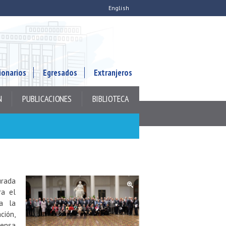
English
ionarios
Egresados
Extranjeros
N
PUBLICACIONES
BIBLIOTECA
urada
a el
a la
ción,
fensa