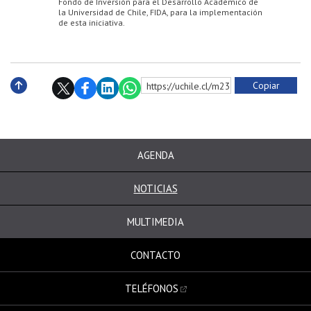
Fondo de Inversión para el Desarrollo Académico de
la Universidad de Chile, FIDA, para la implementación
de esta iniciativa.
Copiar
https://uchile.cl/m230755
Subir
AGENDA
NOTICIAS
MULTIMEDIA
CONTACTO
TELÉFONOS