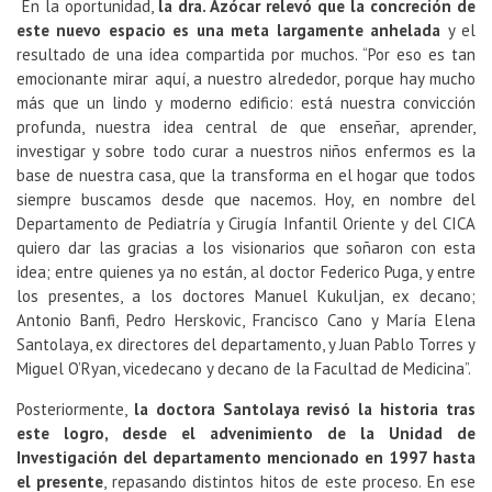
En la oportunidad,
la dra. Azócar relevó que la concreción de
este nuevo espacio es una meta largamente anhelada
y el
resultado de una idea compartida por muchos. “Por eso es tan
emocionante mirar aquí, a nuestro alrededor, porque hay mucho
más que un lindo y moderno edificio: está nuestra convicción
profunda, nuestra idea central de que enseñar, aprender,
investigar y sobre todo curar a nuestros niños enfermos es la
base de nuestra casa, que la transforma en el hogar que todos
siempre buscamos desde que nacemos. Hoy, en nombre del
Departamento de Pediatría y Cirugía Infantil Oriente y del CICA
quiero dar las gracias a los visionarios que soñaron con esta
idea; entre quienes ya no están, al doctor Federico Puga, y entre
los presentes, a los doctores Manuel Kukuljan, ex decano;
Antonio Banfi, Pedro Herskovic, Francisco Cano y María Elena
Santolaya, ex directores del departamento, y Juan Pablo Torres y
Miguel O’Ryan, vicedecano y decano de la Facultad de Medicina”.
Posteriormente,
la doctora Santolaya revisó la historia tras
este logro, desde el advenimiento de la Unidad de
Investigación del departamento mencionado en 1997 hasta
el presente
, repasando distintos hitos de este proceso. En ese