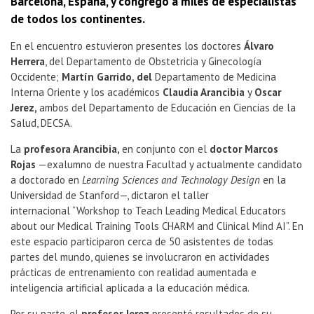
Barcelona, España, y congregó a miles de especialistas
de todos los continentes.
En el encuentro estuvieron presentes los doctores
Álvaro
Herrera
, del Departamento de Obstetricia y Ginecología
Occidente;
Martín Garrido, del
Departamento de Medicina
Interna Oriente y los académicos
Claudia Arancibia
y
Oscar
Jerez,
ambos del Departamento de Educación en Ciencias de la
Salud, DECSA.
La
profesora Arancibia,
en conjunto con el
doctor Marcos
Rojas
—exalumno de nuestra Facultad y actualmente candidato
a doctorado en
Learning Sciences and Technology Design
en la
Universidad de Stanford—, dictaron el taller
internacional “Workshop to Teach Leading Medical Educators
about our Medical Training Tools CHARM and Clinical Mind AI”. En
este espacio participaron cerca de 50 asistentes de todas
partes del mundo, quienes se involucraron en actividades
prácticas de entrenamiento con realidad aumentada e
inteligencia artificial aplicada a la educación médica.
Por su parte, el
profesor Jerez
presentó resultados de su