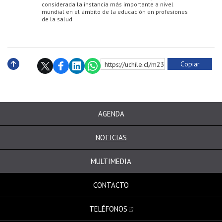
considerada la instancia más importante a nivel
mundial en el ámbito de la educación en profesiones
de la salud
Copiar
https://uchile.cl/m232310
Subir
AGENDA
NOTICIAS
MULTIMEDIA
CONTACTO
TELÉFONOS