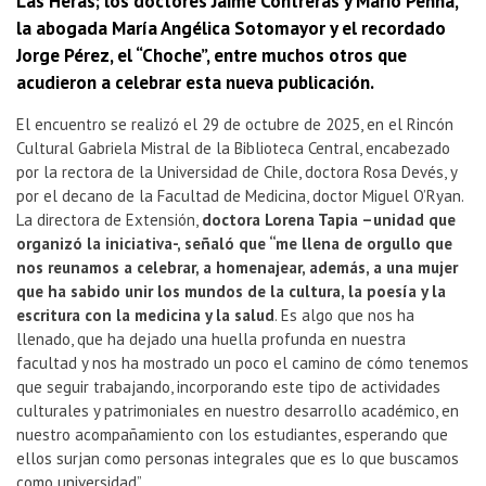
Las Heras; los doctores Jaime Contreras y Mario Penna,
la abogada María Angélica Sotomayor y el recordado
Jorge Pérez, el “Choche”, entre muchos otros que
acudieron a celebrar esta nueva publicación.
El encuentro se realizó el 29 de octubre de 2025, en el Rincón
Cultural Gabriela Mistral de la Biblioteca Central, encabezado
por la rectora de la Universidad de Chile, doctora Rosa Devés, y
por el decano de la Facultad de Medicina, doctor Miguel O’Ryan.
La directora de Extensión,
doctora Lorena Tapia –unidad que
organizó la iniciativa-, señaló que “me llena de orgullo que
nos reunamos a celebrar, a homenajear, además, a una mujer
que ha sabido unir los mundos de la cultura, la poesía y la
escritura con la medicina y la salud
. Es algo que nos ha
llenado, que ha dejado una huella profunda en nuestra
facultad y nos ha mostrado un poco el camino de cómo tenemos
que seguir trabajando, incorporando este tipo de actividades
culturales y patrimoniales en nuestro desarrollo académico, en
nuestro acompañamiento con los estudiantes, esperando que
ellos surjan como personas integrales que es lo que buscamos
como universidad”.