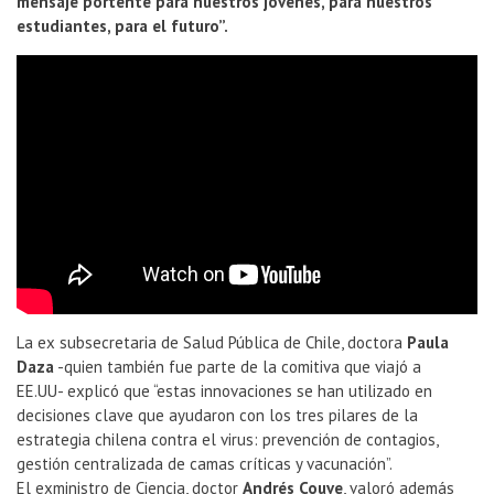
mensaje portente para nuestros jóvenes, para nuestros
estudiantes, para el futuro”.
La ex subsecretaria de Salud Pública de Chile, doctora
Paula
Daza
-quien también fue parte de la comitiva que viajó a
EE.UU- explicó que “estas innovaciones se han utilizado en
decisiones clave que ayudaron con los tres pilares de la
estrategia chilena contra el virus: prevención de contagios,
gestión centralizada de camas críticas y vacunación”.
El exministro de Ciencia, doctor
Andrés Couve
, valoró además