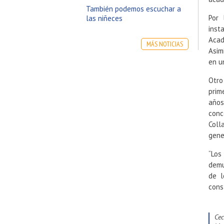
También podemos escuchar a
Por 
las niñeces
inst
Acad
MÁS NOTICIAS
Asim
en u
Otro
prim
años
conc
Coll
gene
“Los
demu
de l
const
Ce