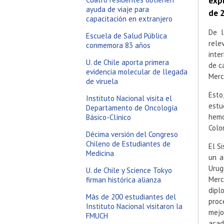
expl
ayuda de viaje para
de 2
capacitación en extranjero
De l
Escuela de Salud Pública
rele
conmemora 83 años
inte
U. de Chile aporta primera
de c
evidencia molecular de llegada
Merc
de viruela
Est
Instituto Nacional visita el
estu
Departamento de Oncología
hemo
Básico-Clínico
Colo
Décima versión del Congreso
Chileno de Estudiantes de
El S
Medicina
un a
Urug
U. de Chile y Science Tokyo
Merc
firman histórica alianza
dipl
Más de 200 estudiantes del
proc
Instituto Nacional visitaron la
mejo
FMUCH
acad