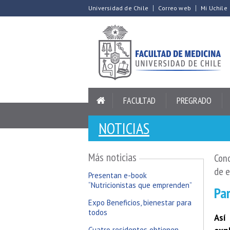
Universidad de Chile
Correo web
Mi Uchile
FACULTAD
PREGRADO
NOTICIAS
Más noticias
Cono
de e
Presentan e-book
“Nutricionistas que emprenden”
Par
Expo Beneficios, bienestar para
todos
Así
Cuatro residentes obtienen