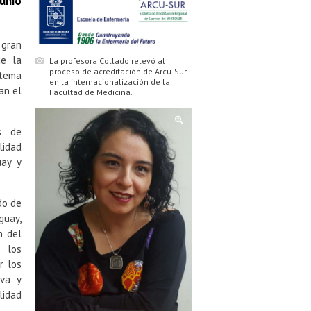
junio
 gran
de la
La profesora Collado relevó al
proceso de acreditación de Arcu-Sur
stema
en la internacionalización de la
an el
Facultad de Medicina.
s de
lidad
uay y
do de
guay,
n del
e los
r los
iva y
lidad