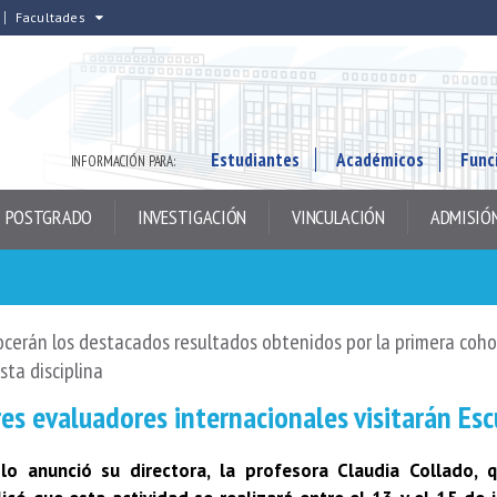
Facultades
Estudiantes
Académicos
Func
INFORMACIÓN PARA:
POSTGRADO
INVESTIGACIÓN
VINCULACIÓN
ADMISIÓ
cerán los destacados resultados obtenidos por la primera coh
sta disciplina
es evaluadores internacionales visitarán Es
 lo anunció su directora, la profesora Claudia Collado, q