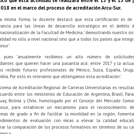
icó que esta actividad se realizará entre el 13 y el 15 de 
018 en el marco del proceso de acreditación Arcu-Sur.
a misma forma, la docente destacó que esta certificación es de
vancia para las líneas de desarrollo estratégico en el ámbito 
rnacionalización de la Facultad de Medicina, “demostrando nuestro si
alidad no sólo a nivel nacional sino que a todos los países que integr
osur”.
o, pues “anualmente recibimos un alto número de solicitude
diantes que quieren hacer una pasantía acá; entre 2017 y la actua
s recibido futuros profesionales de México, Suiza, España, Urug
mbia. Por esto es relevante que obtengamos esta acreditación”.
istema de Acreditación Regional de Carreras Universitarias es resulta
cuerdo entre los ministerios de Educación de Argentina, Brasil, Para
uay, Bolivia y Chile, homologado por el Consejo del Mercado Comú
osur, para establecer un mecanismo para el reconocimiento d
omas de grado a fin de facilitar la movilidad en la región, fomenta
edimientos de evaluación con miras a elevar la calidad educat
rar la comparación de los procesos formativos en términos de su ca
émica.