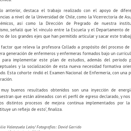
lo anterior, destaca el trabajo realizado con el apoyo de difer
ancias a nivel de la Universidad de Chile, como la Vicerrectoría de As
émicos, así como la Dirección de Pregrado de nuestra institu
ismo, señaló que “el vínculo entre la Escuela y el Departamento de 
no de los grandes ejes que han permitido articular y sacar este trabaj
 factor que releva la profesora Collado a propósito del proceso de 
era generación de enfermeros y enfermeras formados bajo un currícul
 para implementar este plan de estudios, además del período p
eptuales y la socialización de esta nueva necesidad formativa orien
ado. Esta cohorte rindió el Examen Nacional de Enfermería, con una p
ración.
 muy buenos resultados obtenidos son una inyección de energí
estran que están alineados con el perfil de egreso declarado, y nos 
os distintos procesos de mejora continua implementados por la
ituye un reflejo de esto”, finaliza.
cilia Valenzuela León/ Fotografías: David Garrido