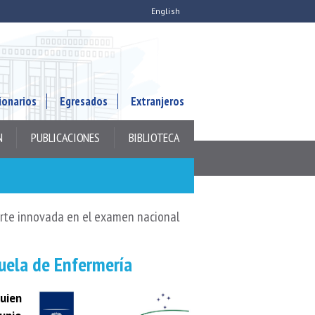
English
ionarios
Egresados
Extranjeros
N
PUBLICACIONES
BIBLIOTECA
orte innovada en el examen nacional
cuela de Enfermería
uien