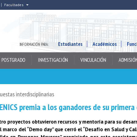
Facultades
Estudiantes
Académicos
Func
INFORMACIÓN PARA:
POSTGRADO
INVESTIGACIÓN
VINCULACIÓN
ADMISIÓ
uestas interdisciplinarias
ENICS premia a los ganadores de su primera
ro proyectos obtuvieron recursos y mentoría para su desar
l marco del “Demo day” que cerró el “Desafío en Salud y Ca