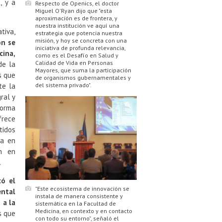
, y a
Respecto de Openics, el doctor
Miguel O'Ryan dijo que "esta
aproximación es de frontera, y
nuestra institución ve aquí una
tiva,
estrategia que potencia nuestra
misión, y hoy se concreta con una
ón se
iniciativa de profunda relevancia,
cina,
como es el Desafío en Salud y
Calidad de Vida en Personas
de la
Mayores, que suma la participación
s que
de organismos gubernamentales y
del sistema privado".
te la
ral y
forma
frece
tidos
ma en
án en
.
có el
"Este ecosistema de innovación se
ental
instala de manera consistente y
 a la
sistemática en la Facultad de
Medicina, en contexto y en contacto
s que
con todo su entorno", señaló el