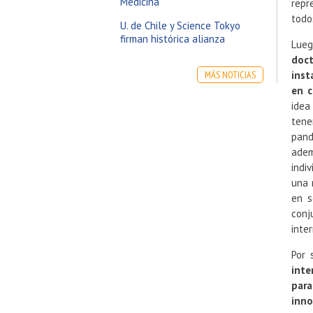
Medicina
repr
todo
U. de Chile y Science Tokyo
firman histórica alianza
Lueg
doct
MÁS NOTICIAS
inst
en c
idea
tene
pand
adem
indi
una 
en s
conj
inter
Por 
inte
para
inno