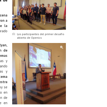
a de
ecena
ron a
e la
urado
Los participantes del primer desafío
abierto de Openics
Ryan,
ón de
lemas
cas y
tando
cas y
stema
estra
oy se
ío en
ón de
ue en