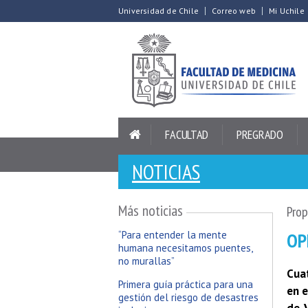
Universidad de Chile
Correo web
Mi Uchile
FACULTAD
PREGRADO
NOTICIAS
Más noticias
Prop
OP
“Para entender la mente
humana necesitamos puentes,
no murallas”
Cuat
Primera guía práctica para una
en e
gestión del riesgo de desastres