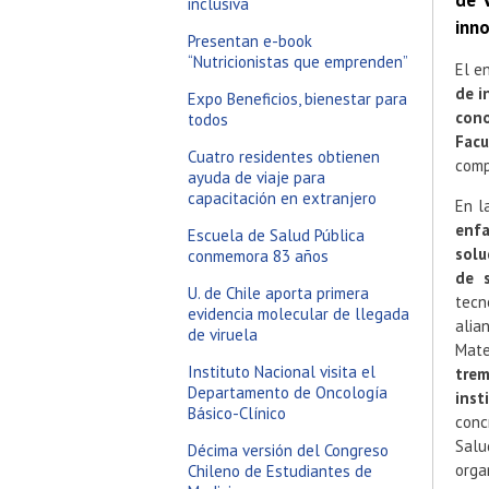
de 
inclusiva
inno
Presentan e-book
“Nutricionistas que emprenden”
El e
de i
Expo Beneficios, bienestar para
con
todos
Fac
Cuatro residentes obtienen
comp
ayuda de viaje para
capacitación en extranjero
En l
enfa
Escuela de Salud Pública
solu
conmemora 83 años
de 
U. de Chile aporta primera
tecn
evidencia molecular de llegada
alia
de viruela
Mate
Instituto Nacional visita el
trem
Departamento de Oncología
inst
Básico-Clínico
conc
Salu
Décima versión del Congreso
orga
Chileno de Estudiantes de