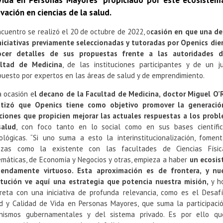
Vida en Personas Mayores” propiciado por este ecosistem
vación en ciencias de la salud.
ncuentro se realizó el 20 de octubre de 2022, o
casión en que una d
niciativas previamente seleccionadas y tutoradas por Openics die
ocer detalles de sus propuestas frente a las autoridades d
ultad de Medicina
, de las instituciones participantes y de un j
uesto por expertos en las áreas de salud y de emprendimiento.
a ocasión e
l decano de la Facultad de Medicina, doctor Miguel O’
tizó que Openics tiene como objetivo promover la generaci
ciones que propicien mejorar las actuales respuestas a los prob
salud
, con foco tanto en lo social como en sus bases científi
ológicas. “Si uno suma a esto la interinstitucionalización, fomen
nzas como la existente con las facultades de Ciencias Físi
máticas, de Economía y Negocios y otras, empieza a haber
un ecosi
endamente virtuoso. Esta aproximación es de frontera, y nu
itución ve aquí una estrategia que potencia nuestra misión,
y h
reta con una iniciativa de profunda relevancia, como es el Desaf
d y Calidad de Vida en Personas Mayores, que suma la participaci
nismos gubernamentales y del sistema privado. Es por ello q