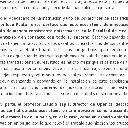
esentación de nuestro plantel felicito y agradezco esta propuesta
s quienes con creatividad y ejecutividad han sabido impulsarla”.
o el vicedecano de la institución y uno de los artífices de esta inicia
or Juan Pablo Torres, destacó que “este ecosistema de innovaci
ala de manera consistente y sistemática en la Facultad de Medi
ontexto y en contacto con todo su entorno.
Estamos pasando 
 y del sueño a la acción y a los desafíos concretos, uno de los tanto
mos hacia adelante. Una de las cosas que pudimos aprender duran
emia es que cuando abordamos problemas de salud de manera integ
ás transdisciplinar, el resultado es mucho mejor que si se hace de 
vidual; pasa a ser un dilema ético si no se hace así, sabiendo que o
mejor respuesta y solución a los pacientes. Estamos muy comprome
eguir avanzando y apoyando en la instalación de este ecosiste
unto con las ocho carreras de nuestra institución, que est
relación con otras facultades, el servicio de salud y el sector privado”
su parte,
el profesor Claudio Tapia, director de Openics, desta
rés central de este ecosistema en la innovación como trascend
 el desarrollo de un país y, en este caso, como un espacio abierto
vación en salud
, por lo que relevó el trabajo que hicieron los grupo