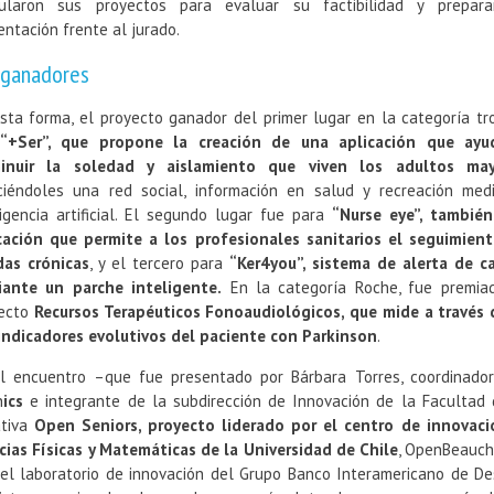
ularon sus proyectos para evaluar su factibilidad y prepar
entación frente al jurado.
 ganadores
sta forma, el proyecto ganador del primer lugar en la categoría tr
+Ser”, que propone la creación de una aplicación que ayu
minuir la soledad y aislamiento que viven los adultos may
ciéndoles una red social, información en salud y recreación med
ligencia artificial. El segundo lugar fue para
“Nurse eye”, tambié
cación que permite a los profesionales sanitarios el seguimien
das crónicas
, y el tercero para
“Ker4you”, sistema de alerta de c
ante un parche inteligente.
En la categoría Roche, fue premia
ecto
Recursos Terapéuticos Fonoaudiológicos, que mide a través 
indicadores evolutivos del paciente con Parkinson
.
l encuentro –que fue presentado por Bárbara Torres, coordinado
n
ics
e integrante de la subdirección de Innovación de la Facultad 
iativa
Open Seniors, proyecto liderado por el centro de innovac
cias Físicas y Matemáticas de la Universidad de Chile
, OpenBeauch
 el laboratorio de innovación del Grupo Banco Interamericano de Desa