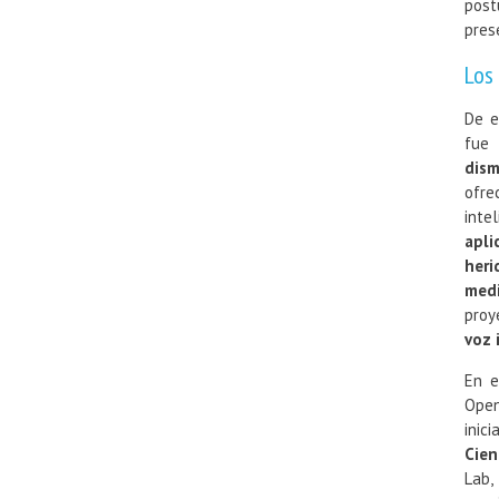
post
pres
Los
De e
fue
“
dis
ofre
inte
apli
heri
medi
proy
voz 
En e
Ope
inic
Cien
Lab,