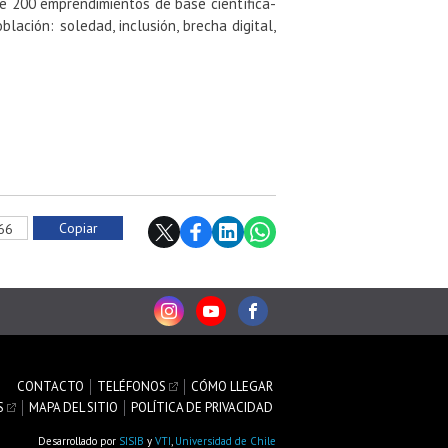
e 200 emprendimientos de base científica-
lación: soledad, inclusión, brecha digital,
Copiar
566
CONTACTO
TELÉFONOS
CÓMO LLEGAR
S
MAPA DEL SITIO
POLÍTICA DE PRIVACIDAD
Desarrollado por
SISIB
y
VTI
,
Universidad de Chile