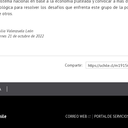
istema nacional en base a la economía plateada y convocar a más d
ológica para resolver los desafíos que enfrenta este grupo de la pob
e otros.
cilia Valenzuela León
iernes 21 de octubre de 2022
Compartir:
https://uchile.cl/m191
r
A
hile
CORREO WEB
PORTAL DE SERVICIO