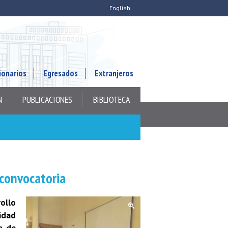
English
ionarios
Egresados
Extranjeros
N
PUBLICACIONES
BIBLIOTECA
 convocatoria
rollo
lidad