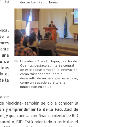
ar su
doctor Juan Pablo Torres.
oncal
de a
ores
iante
n una
to de
El profesor Claudio Tapia, director de
Openics, destacó el interés central
aídas
de este ecosistema en la innovación
do el
como trascendental para el
desarrollo de un país y, en este caso,
de la
como un espacio abierto a la
innovación en salud.
ra de
de Medicina- también se dio a conocer la
ión y emprendimiento de la Facultad de
ef, y que cuenta con financiamiento de BID
rrollo, BID. Está orientado a articular el