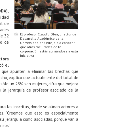
DDA),
sidad
il de
dades
El profesor Claudio Olea, director de
de 32
Desarrollo Académico de la
co de
Universidad de Chile, dio a conocer
que otras facultades de la
corporación están sumándose a esta
iniciativa
ctora
có el
es que apunten a eliminar las brechas que
echo, explicó que actualmente del total de
, sólo un 28% son mujeres, cifra que mejora
 la jerarquía de profesor asociado de la
ra las inscritas, donde se aúnan actores a
tes. “Creemos que esto es especialmente
u jerarquía como asociadas, porque van a
nsos”.