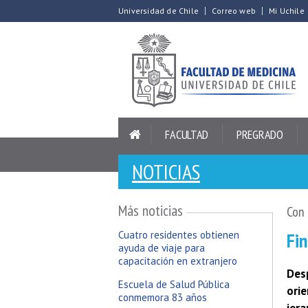
Universidad de Chile
Correo web
Mi Uchile
FACULTAD
PREGRADO
NOTICIAS
Más noticias
Con
Fin
Cuatro residentes obtienen
ayuda de viaje para
capacitación en extranjero
Des
Escuela de Salud Pública
ori
conmemora 83 años