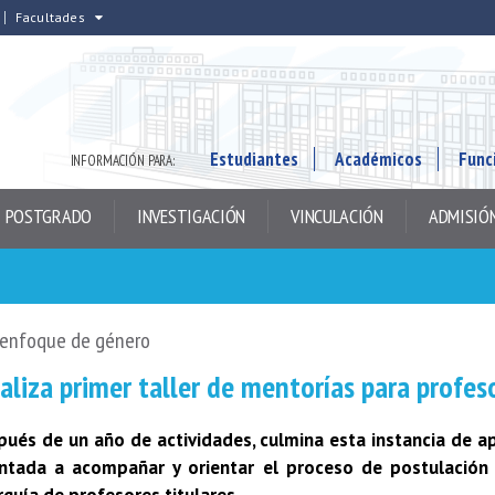
Facultades
Estudiantes
Académicos
Func
INFORMACIÓN PARA:
POSTGRADO
INVESTIGACIÓN
VINCULACIÓN
ADMISIÓ
 enfoque de género
aliza primer taller de mentorías para profes
pués de un año de actividades, culmina esta instancia de a
entada a acompañar y orientar el proceso de postulación 