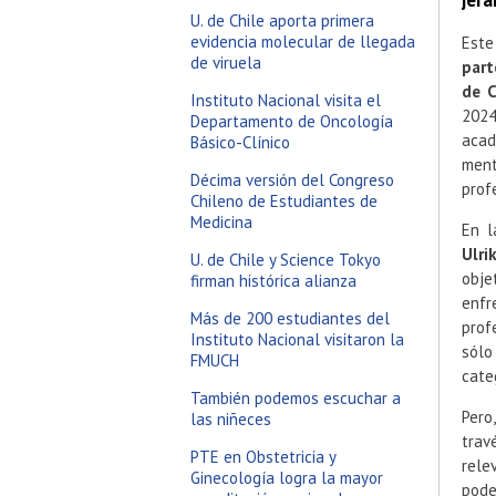
jera
U. de Chile aporta primera
evidencia molecular de llegada
Este
de viruela
part
de C
Instituto Nacional visita el
2024
Departamento de Oncología
acad
Básico-Clínico
ment
Décima versión del Congreso
prof
Chileno de Estudiantes de
Medicina
En 
Ulri
U. de Chile y Science Tokyo
obje
firman histórica alianza
enfr
Más de 200 estudiantes del
prof
Instituto Nacional visitaron la
sólo
FMUCH
cate
También podemos escuchar a
Pero
las niñeces
trav
PTE en Obstetricia y
rele
Ginecología logra la mayor
pode