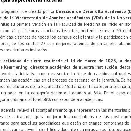
rquía de profesores titulares.
 programa fue creado por
la Dirección de Desarrollo Académico (
e de la Vicerrectoría de Asuntos Académicos (VDA) de la Univer
hile
; su primera versión en la Facultad de Medicina se inició en abr
 con 71 profesoras asociadas inscritas, pertenecientes a 30 uni
émicas distintas de todos los campus del plantel y la participación 
ores, de los cuales 22 son mujeres, además de un amplio abani
esores titulares invitados.
la
actividad de cierre, realizada el 14 de marzo de 2025, la do
ke Kemmerling, directora académica de nuestra institución
, desta
tivo de la iniciativa, como es sentar la base de cambios cultural
entan las académicas en el proceso de ascenso en la jerarquía. De h
esores titulares de la Facultad de Medicina, en la categoría ordinaria
 un poco en la categoría docente, llegando al 34%. En el caso de
goría ordinaria, sólo el 38% corresponde a académicas.
, además, relevó el acompañamiento que representan las mentorías pa
és de actividades para mejorar los currículums de las postulan
vante para aquellas académicas que están en etapas tempranas de s
r enfocar su devenir científico y docente con miras a sus futuros asce