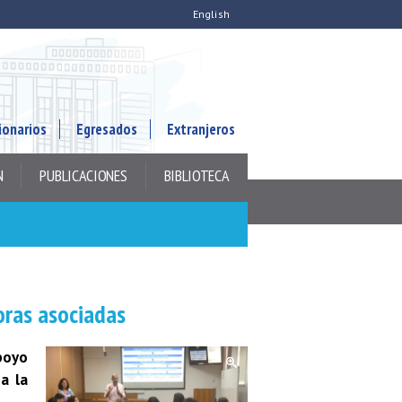
English
ionarios
Egresados
Extranjeros
N
PUBLICACIONES
BIBLIOTECA
oras asociadas
poyo
a la